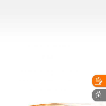
Garrafa Gás Butano
55 Kg
Criada para dar gás às tradições, as
famosas “botijas” de gás butano
transformam qualquer casa num
verdadeiro lar, onde o conforto
prevalece em cada momento.