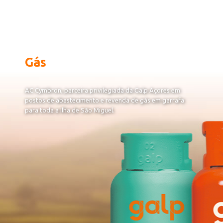
Gás
AC Cymbron, parceira privilegiada da Galp Açores em
postos de abastecimento e revenda de gás em garrafa
para toda a Ilha de São Miguel.